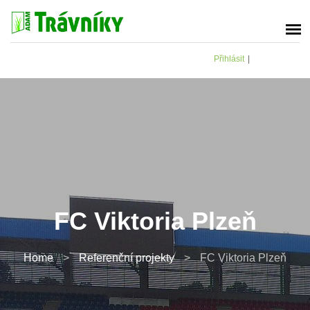
Přihlásit
|
FC Viktoria Plzeň
Home
>
Referenční projekty
>
FC Viktoria Plzeň