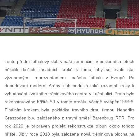
Tento přední fotbalový klub v naší zemi učinil v posledních letech
několik dalších zásadních kroků k tomu, aby se trvale stal
významným reprezentantem našeho fotbalu v Evropě. Po
dobudování moderní Arény klub podniká také razantní kroky k
vybudování kvalitního tréninkového centra v Luční ulici. Proto bylo
rekonstruováno hřiště č.1 v tomto areálu, včetně vytápění hřiště.
Finálním krokem byla pokládka travního drnu firmou Hendriks
Graszoden b.v. založeného z travní směsi Barenbrug RPR. Pro
rok 2020 je připraven projekt rekonstrukce tribun okolo tohoto
hřiště. Již v roce 2018 byla založena nová tréninková plocha na