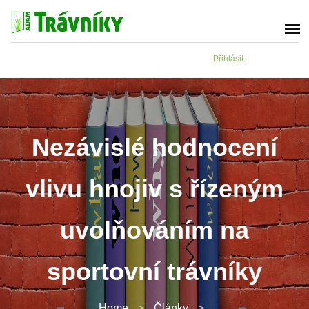
Přihlásit
|
Nezávislé hodnocení
vlivu hnojiv s řízeným
uvolňováním na
sportovní trávníky
Home
>
Články
>